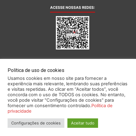
ACESSE NOSSAS REDES:
AFILIADA AO:
Política de uso de cookies
Usamos cookies em nosso site para fornecer a
experiência mais relevante, lembrando suas preferências
e visitas repetidas. Ao clicar em “Aceitar todos”, você
concorda com o uso de TODOS os cookies. No entanto,
você pode visitar "Configurações de cookies" para
Este portal obedece às prescrições da Lei Geral de Proteção de Dados.
fornecer um consentimento controlado.
Política de
privacidade
Configurações de cookies
Aceitar tudo
2026 SINAL – Sindicato Nacional dos Funcionários do Banco Central.
Todos os direitos reservados.