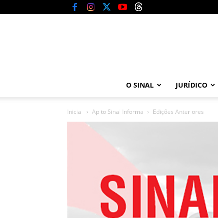
O SINAL
JURÍDICO
Inicial
Apito Sinal Informa
Edições Anteriores