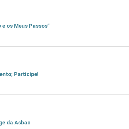
s e os Meus Passos”
Passos"
nto; Participe!
ipe!
nge da Asbac