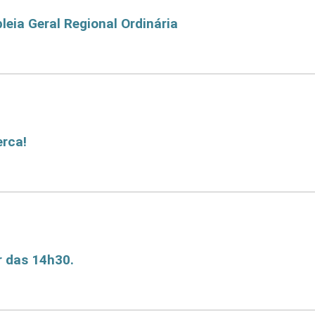
eia Geral Regional Ordinária
gional Ordinária
erca!
ir das 14h30.
.