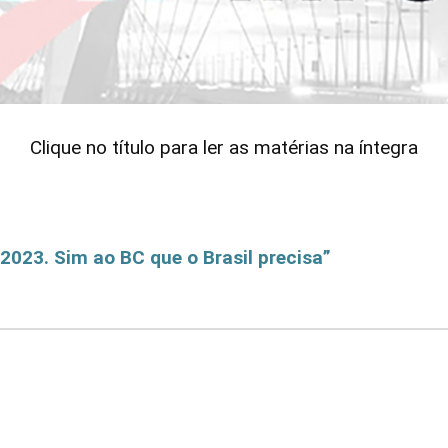
Sindicato
Clique no título para ler as matérias na íntegra
Nacional
023. Sim ao BC que o Brasil precisa”
dos
 BC que o Brasil precisa”
Funcionários