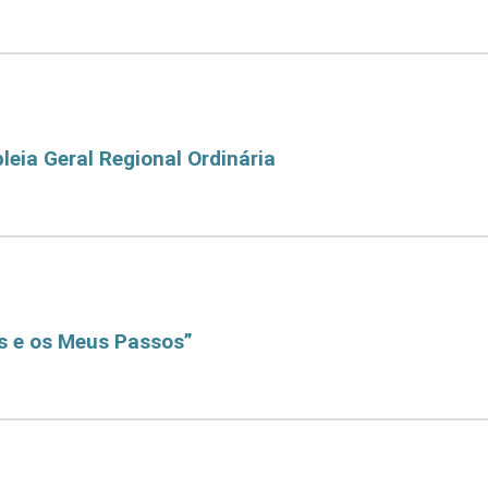
do
eia Geral Regional Ordinária
gional Ordinária
Banco
s e os Meus Passos”
Central
 Passos"