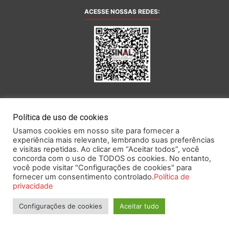
ACESSE NOSSAS REDES:
AFILIADA AO:
Política de uso de cookies
Usamos cookies em nosso site para fornecer a
experiência mais relevante, lembrando suas preferências
e visitas repetidas. Ao clicar em “Aceitar todos”, você
concorda com o uso de TODOS os cookies. No entanto,
você pode visitar "Configurações de cookies" para
Este portal obedece às prescrições da Lei Geral de Proteção de Dados.
fornecer um consentimento controlado.
Política de
privacidade
Configurações de cookies
Aceitar tudo
2026 SINAL – Sindicato Nacional dos Funcionários do Banco Central.
Todos os direitos reservados.