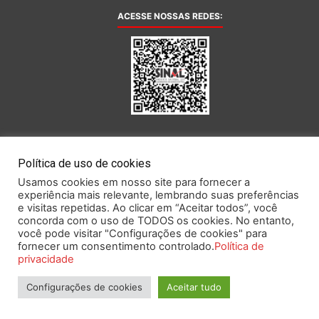
ACESSE NOSSAS REDES:
AFILIADA AO:
Política de uso de cookies
Usamos cookies em nosso site para fornecer a
experiência mais relevante, lembrando suas preferências
e visitas repetidas. Ao clicar em “Aceitar todos”, você
concorda com o uso de TODOS os cookies. No entanto,
você pode visitar "Configurações de cookies" para
Este portal obedece às prescrições da Lei Geral de Proteção de Dados.
fornecer um consentimento controlado.
Política de
privacidade
Configurações de cookies
Aceitar tudo
2026 SINAL – Sindicato Nacional dos Funcionários do Banco Central.
Todos os direitos reservados.