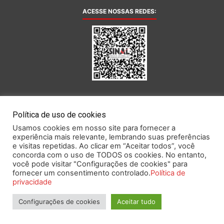
ACESSE NOSSAS REDES:
AFILIADA AO:
Política de uso de cookies
Usamos cookies em nosso site para fornecer a
experiência mais relevante, lembrando suas preferências
e visitas repetidas. Ao clicar em “Aceitar todos”, você
concorda com o uso de TODOS os cookies. No entanto,
você pode visitar "Configurações de cookies" para
Este portal obedece às prescrições da Lei Geral de Proteção de Dados.
fornecer um consentimento controlado.
Política de
privacidade
Configurações de cookies
Aceitar tudo
2026 SINAL – Sindicato Nacional dos Funcionários do Banco Central.
Todos os direitos reservados.