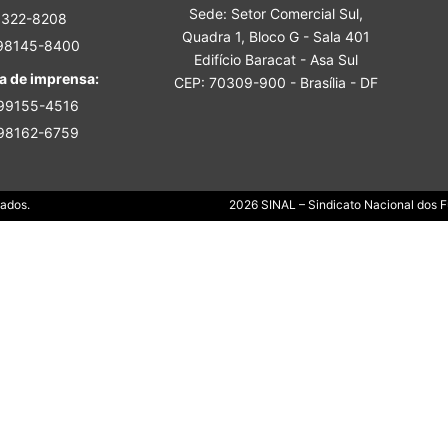
Sede: Setor Comercial Sul,
Sindicato
3322-8208
Quadra 1, Bloco G - Sala 401
 98145-8400
Edifício Baracat - Asa Sul
a de imprensa:
CEP: 70309-900 - Brasília - DF
 99155-4516
 98162-6759
Nacional
Dados.
2026 SINAL – Sindicato Nacional dos Fu
dos
Funcionários