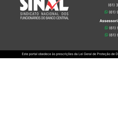
(61) 
(61)
Assessori
(61)
(61)
Este portal obedece às prescrições da Lei Geral de Proteção de 