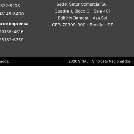
Sede: Setor Comercial Sul,
Sindicato
3322-8208
Quadra 1, Bloco G - Sala 401
 98145-8400
Edifício Baracat - Asa Sul
a de imprensa:
CEP: 70309-900 - Brasília - DF
 99155-4516
 98162-6759
Nacional
Dados.
2026 SINAL – Sindicato Nacional dos Fu
dos
Funcionários