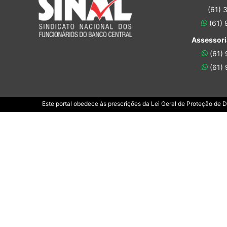
(61) 
(61)
Assessori
(61)
(61)
Este portal obedece às prescrições da Lei Geral de Proteção de 