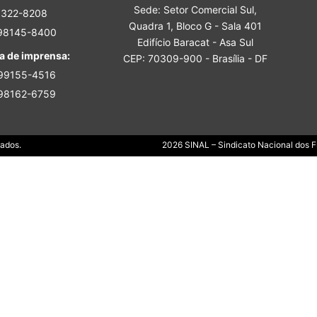
Sede: Setor Comercial Sul,
Sindicato
3322-8208
Quadra 1, Bloco G - Sala 401
 98145-8400
Edifício Baracat - Asa Sul
a de imprensa:
CEP: 70309-900 - Brasília - DF
 99155-4516
 98162-6759
Nacional
Dados.
2026 SINAL – Sindicato Nacional dos Fu
dos
Funcionários