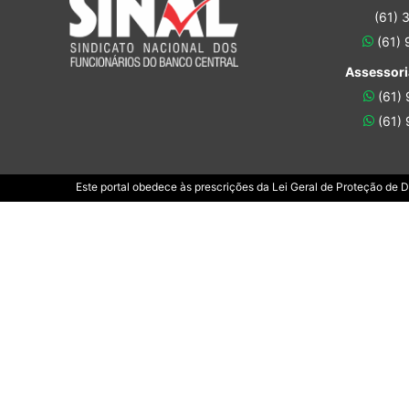
(61) 
(61)
Assessori
(61)
(61)
Este portal obedece às prescrições da Lei Geral de Proteção de 