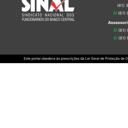
(61) 
(61)
Assessori
(61)
(61)
Este portal obedece às prescrições da Lei Geral de Proteção de 