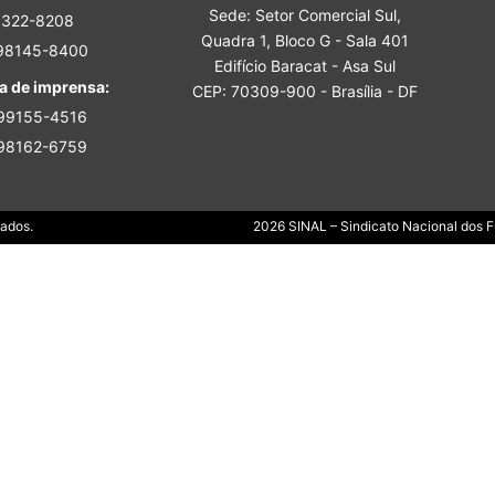
Sede: Setor Comercial Sul,
Sindicato
3322-8208
Quadra 1, Bloco G - Sala 401
 98145-8400
Edifício Baracat - Asa Sul
a de imprensa:
CEP: 70309-900 - Brasília - DF
 99155-4516
 98162-6759
Nacional
Dados.
2026 SINAL – Sindicato Nacional dos Fu
dos
Funcionários