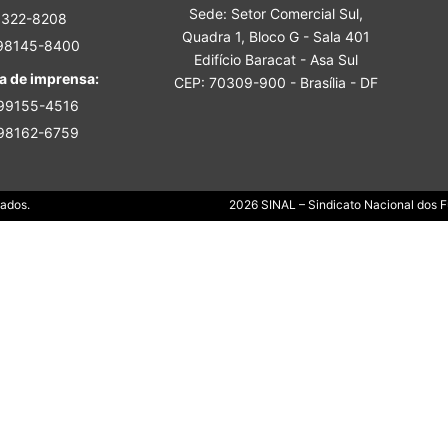
Sede: Setor Comercial Sul,
Sindicato
3322-8208
Quadra 1, Bloco G - Sala 401
 98145-8400
Edifício Baracat - Asa Sul
a de imprensa:
CEP: 70309-900 - Brasília - DF
 99155-4516
 98162-6759
Nacional
Dados.
2026 SINAL – Sindicato Nacional dos Fu
dos
Funcionários