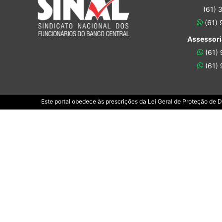
(61) 
(61)
Assessori
(61)
(61)
Este portal obedece às prescrições da Lei Geral de Proteção de 