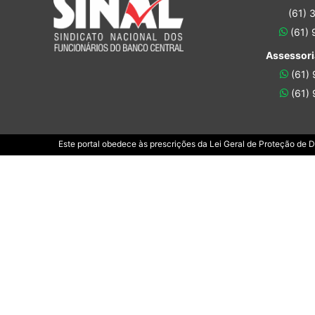
(61) 
(61)
Assessori
(61)
(61)
Este portal obedece às prescrições da Lei Geral de Proteção de 