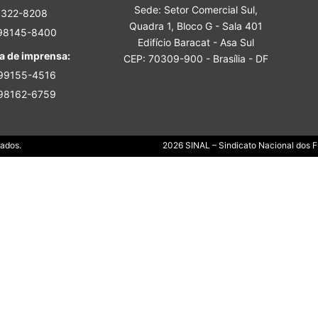
Sede: Setor Comercial Sul,
Sindicato
3322-8208
Quadra 1, Bloco G - Sala 401
 98145-8400
Edifício Baracat - Asa Sul
a de imprensa:
CEP: 70309-900 - Brasília - DF
 99155-4516
 98162-6759
Nacional
Dados.
2026 SINAL – Sindicato Nacional dos Fu
dos
Funcionários