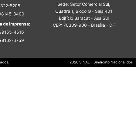
Sede: Setor Comercial Sul,
Sindicato
3322-8208
Quadra 1, Bloco G - Sala 401
 98145-8400
Edifício Baracat - Asa Sul
a de imprensa:
CEP: 70309-900 - Brasília - DF
 99155-4516
 98162-6759
Nacional
Dados.
2026 SINAL – Sindicato Nacional dos Fu
dos
Funcionários