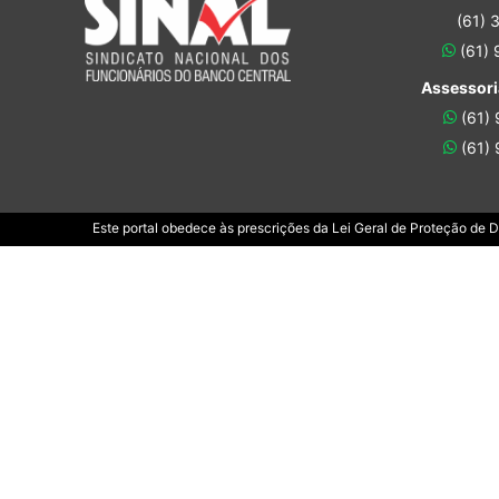
(61) 
(61)
Assessori
(61)
(61)
Este portal obedece às prescrições da Lei Geral de Proteção de 