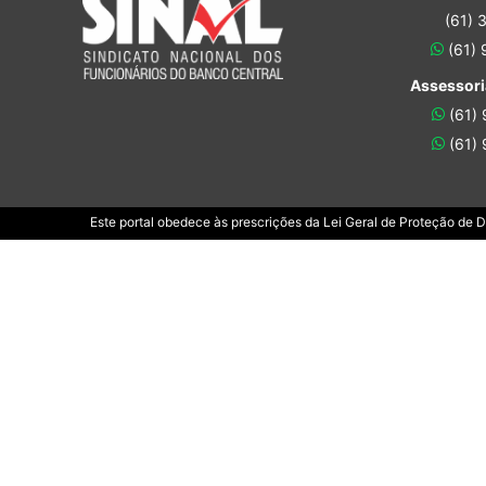
(61) 
(61)
Assessori
(61)
(61)
Este portal obedece às prescrições da Lei Geral de Proteção de 