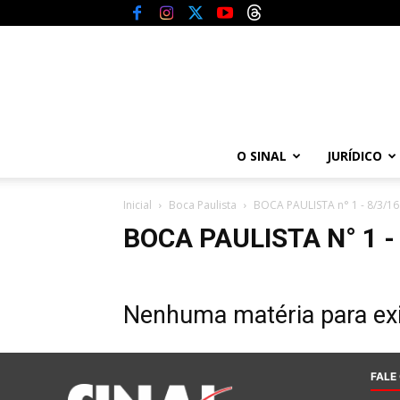
O SINAL
JURÍDICO
Inicial
Boca Paulista
BOCA PAULISTA n° 1 - 8/3/16
BOCA PAULISTA N° 1 -
Nenhuma matéria para exi
FALE