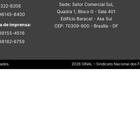
Sede: Setor Comercial Sul,
Sindicato
3322-8208
Quadra 1, Bloco G - Sala 401
 98145-8400
Edifício Baracat - Asa Sul
a de imprensa:
CEP: 70309-900 - Brasília - DF
 99155-4516
 98162-6759
Nacional
Dados.
2026 SINAL – Sindicato Nacional dos Fu
dos
Funcionários