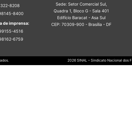
Sede: Setor Comercial Sul,
Sindicato
3322-8208
Quadra 1, Bloco G - Sala 401
 98145-8400
Edifício Baracat - Asa Sul
a de imprensa:
CEP: 70309-900 - Brasília - DF
 99155-4516
 98162-6759
Nacional
Dados.
2026 SINAL – Sindicato Nacional dos Fu
dos
Funcionários