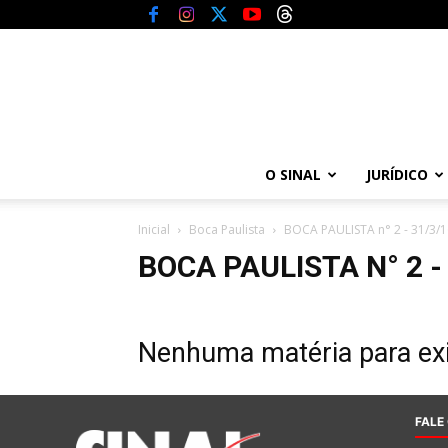
O SINAL
JURÍDICO
Inicial
Boca Paulista
BOCA PAULISTA n° 2 - 31/3/1
BOCA PAULISTA N° 2 -
Nenhuma matéria para exi
FALE