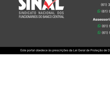
(61) 
(61)
Assessori
(61)
(61)
Este portal obedece às prescrições da Lei Geral de Proteção de 