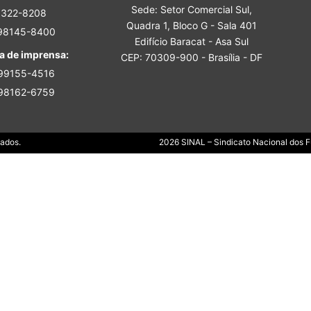
Sede: Setor Comercial Sul,
Sindicato
3322-8208
Quadra 1, Bloco G - Sala 401
 98145-8400
Edifício Baracat - Asa Sul
a de imprensa:
CEP: 70309-900 - Brasília - DF
 99155-4516
 98162-6759
Nacional
Dados.
2026 SINAL – Sindicato Nacional dos Fu
dos
Funcionários