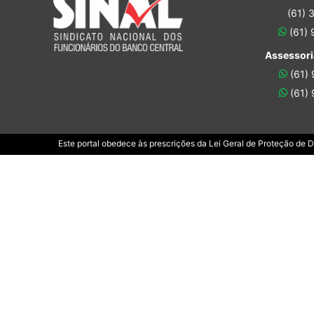
(61) 
(61)
Assessori
(61)
(61)
Este portal obedece às prescrições da Lei Geral de Proteção de 