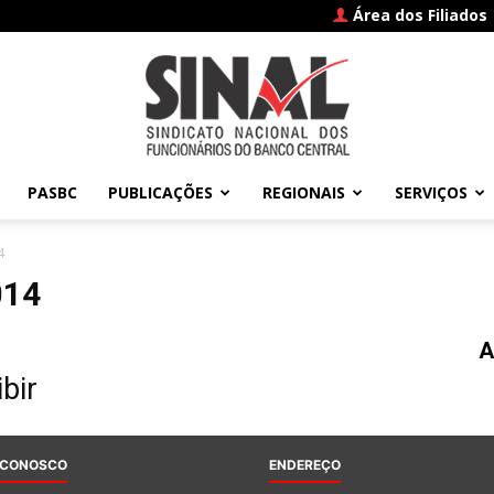
Área dos Filiados
PASBC
PUBLICAÇÕES
REGIONAIS
SERVIÇOS
SINAL
4
014
A
–
bir
 CONOSCO
ENDEREÇO