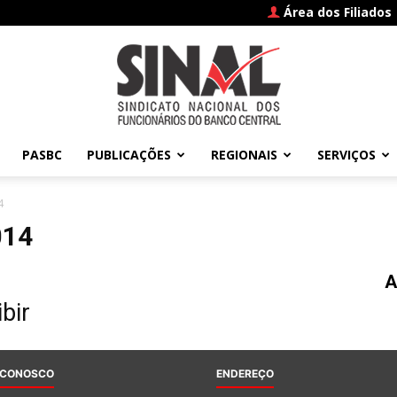
Área dos Filiados
PASBC
PUBLICAÇÕES
REGIONAIS
SERVIÇOS
SINAL
4
014
A
–
bir
 CONOSCO
ENDEREÇO