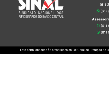
(61) 
(61)
Assessori
(61)
(61)
Este portal obedece às prescrições da Lei Geral de Proteção de 