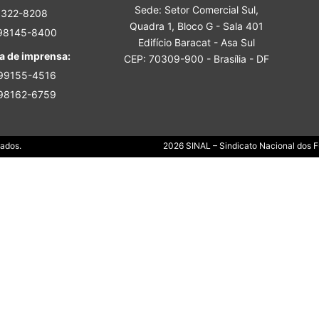
Sede: Setor Comercial Sul,
Sindicato
3322-8208
Quadra 1, Bloco G - Sala 401
 98145-8400
Edifício Baracat - Asa Sul
a de imprensa:
CEP: 70309-900 - Brasília - DF
 99155-4516
 98162-6759
Nacional
Dados.
2026 SINAL – Sindicato Nacional dos Fu
dos
Funcionários