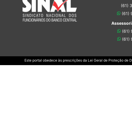
(61) 
(61)
Assessori
(61)
(61)
Este portal obedece às prescrições da Lei Geral de Proteção de 