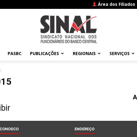
Área dos Filiados
PASBC
PUBLICAÇÕES
REGIONAIS
SERVIÇOS
SINAL
5
015
A
–
bir
 CONOSCO
ENDEREÇO