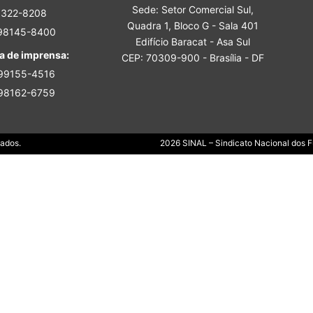
Sede: Setor Comercial Sul,
Sindicato
3322-8208
Quadra 1, Bloco G - Sala 401
 98145-8400
Edifício Baracat - Asa Sul
a de imprensa:
CEP: 70309-900 - Brasília - DF
 99155-4516
 98162-6759
Nacional
Dados.
2026 SINAL – Sindicato Nacional dos Fu
dos
Funcionários