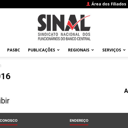
Área dos Filiados
PASBC
PUBLICAÇÕES
REGIONAIS
SERVIÇOS
SINAL
6
016
A
–
bir
 CONOSCO
ENDEREÇO