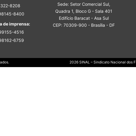
Sede: Setor Comercial Sul,
Sindicato
3322-8208
Quadra 1, Bloco G - Sala 401
 98145-8400
Edifício Baracat - Asa Sul
a de imprensa:
CEP: 70309-900 - Brasília - DF
 99155-4516
 98162-6759
Nacional
Dados.
2026 SINAL – Sindicato Nacional dos Fu
dos
Funcionários