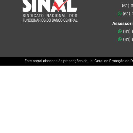
(61) 
(61)
Assessori
(61)
(61)
Este portal obedece às prescrições da Lei Geral de Proteção de 