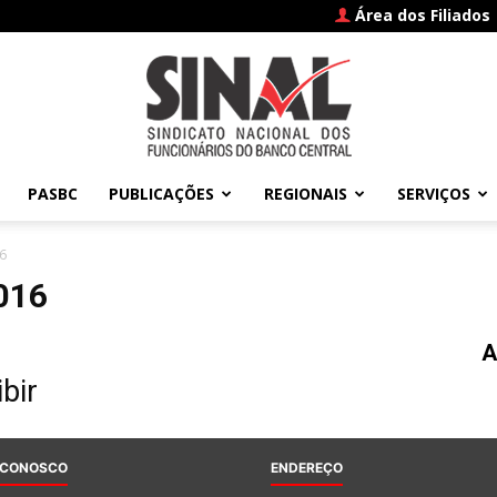
Área dos Filiados
PASBC
PUBLICAÇÕES
REGIONAIS
SERVIÇOS
SINAL
6
016
A
–
bir
 CONOSCO
ENDEREÇO