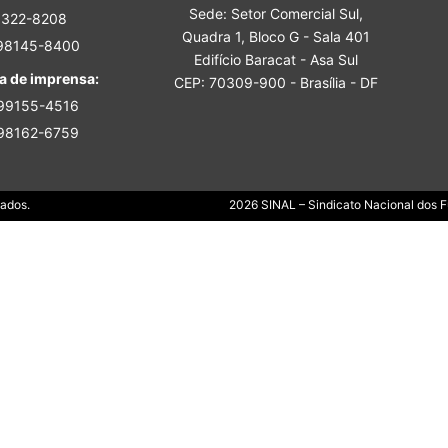
Sede: Setor Comercial Sul,
Sindicato
3322-8208
Quadra 1, Bloco G - Sala 401
 98145-8400
Edifício Baracat - Asa Sul
a de imprensa:
CEP: 70309-900 - Brasília - DF
 99155-4516
 98162-6759
Nacional
Dados.
2026 SINAL – Sindicato Nacional dos Fu
dos
Funcionários