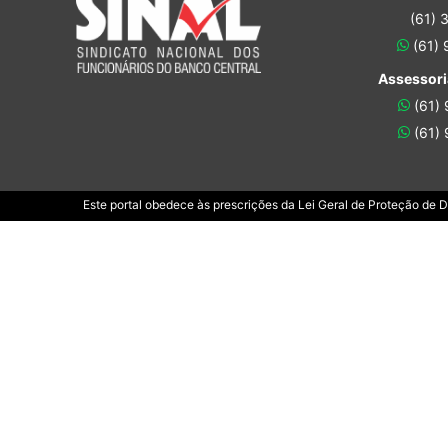
(61) 
(61)
Assessori
(61)
(61)
Este portal obedece às prescrições da Lei Geral de Proteção de 