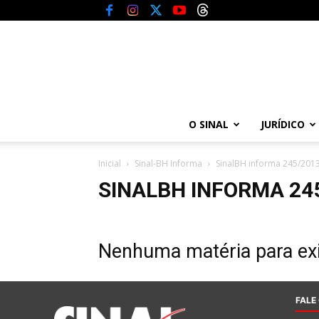
O SINAL
JURÍDICO
Inicial
Sinal-BH Informa
SinalBH informa 245/201
SINALBH INFORMA 24
Nenhuma matéria para exi
FALE