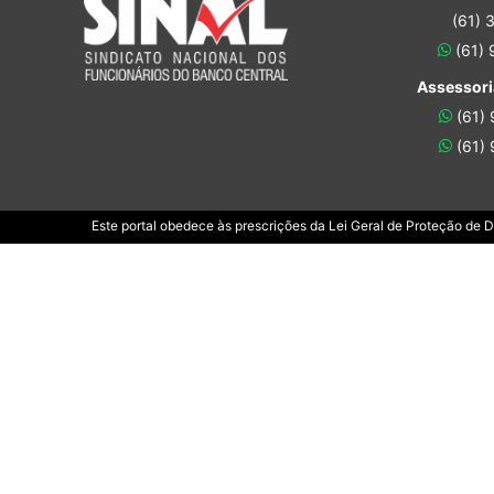
(61) 
(61)
Assessori
(61)
(61)
Este portal obedece às prescrições da Lei Geral de Proteção de 