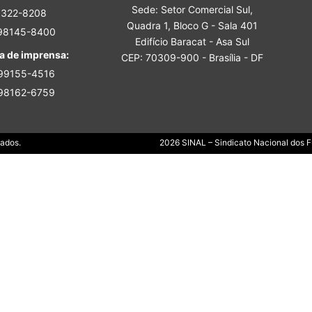
Sede: Setor Comercial Sul,
Sindicato
3322-8208
Quadra 1, Bloco G - Sala 401
 98145-8400
Edifício Baracat - Asa Sul
a de imprensa:
CEP: 70309-900 - Brasília - DF
 99155-4516
 98162-6759
Nacional
Dados.
2026 SINAL – Sindicato Nacional dos Fu
dos
Funcionários