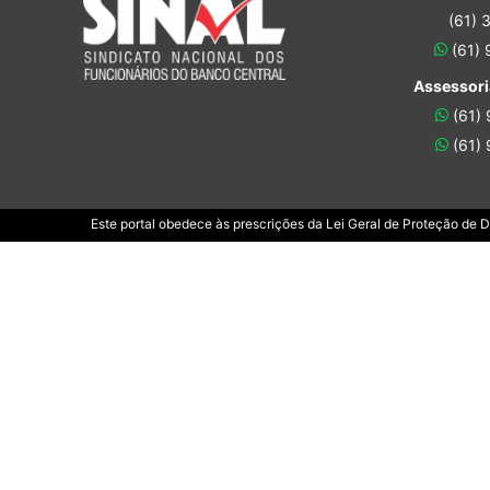
(61) 
(61)
Assessori
(61)
(61)
Este portal obedece às prescrições da Lei Geral de Proteção de 