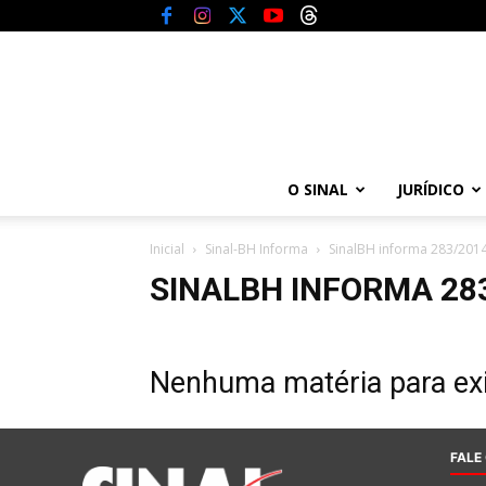
O SINAL
JURÍDICO
Inicial
Sinal-BH Informa
SinalBH informa 283/201
SINALBH INFORMA 28
Nenhuma matéria para exi
FALE