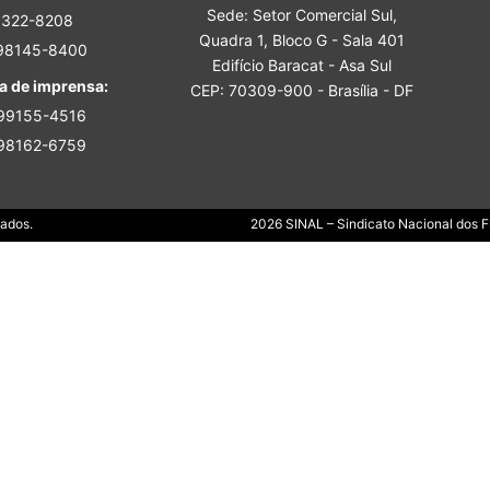
Sede: Setor Comercial Sul,
Sindicato
3322-8208
Quadra 1, Bloco G - Sala 401
 98145-8400
Edifício Baracat - Asa Sul
a de imprensa:
CEP: 70309-900 - Brasília - DF
 99155-4516
 98162-6759
Nacional
Dados.
2026 SINAL – Sindicato Nacional dos Fu
dos
Funcionários