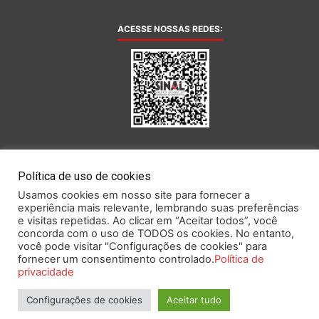
ACESSE NOSSAS REDES:
AFILIADA AO:
Política de uso de cookies
Usamos cookies em nosso site para fornecer a
experiência mais relevante, lembrando suas preferências
e visitas repetidas. Ao clicar em “Aceitar todos”, você
concorda com o uso de TODOS os cookies. No entanto,
você pode visitar "Configurações de cookies" para
Este portal obedece às prescrições da Lei Geral de Proteção de Dados.
fornecer um consentimento controlado.
Política de
privacidade
Configurações de cookies
Aceitar tudo
2026 SINAL – Sindicato Nacional dos Funcionários do Banco Central.