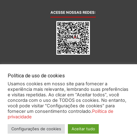
ACESSE NOSSAS REDES:
AFILIADA AO:
Política de uso de cookies
Usamos cookies em nosso site para fornecer a
experiência mais relevante, lembrando suas preferências
e visitas repetidas. Ao clicar em “Aceitar todos”, você
concorda com o uso de TODOS os cookies. No entanto,
você pode visitar "Configurações de cookies" para
Este portal obedece às prescrições da Lei Geral de Proteção de Dados.
fornecer um consentimento controlado.
Política de
privacidade
Configurações de cookies
Aceitar tudo
2026 SINAL – Sindicato Nacional dos Funcionários do Banco Central.