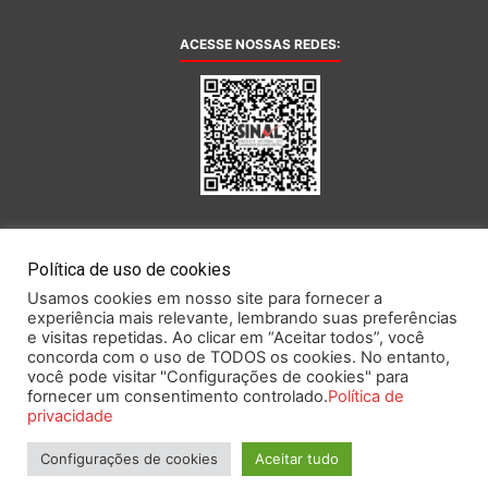
ACESSE NOSSAS REDES:
AFILIADA AO:
Política de uso de cookies
Usamos cookies em nosso site para fornecer a
experiência mais relevante, lembrando suas preferências
e visitas repetidas. Ao clicar em “Aceitar todos”, você
concorda com o uso de TODOS os cookies. No entanto,
você pode visitar "Configurações de cookies" para
Este portal obedece às prescrições da Lei Geral de Proteção de Dados.
fornecer um consentimento controlado.
Política de
privacidade
Configurações de cookies
Aceitar tudo
2026 SINAL – Sindicato Nacional dos Funcionários do Banco Central.