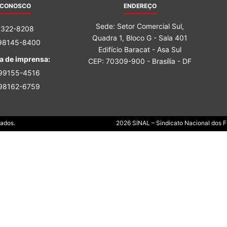
 CONOSCO
ENDEREÇO
Sindicato
Sede: Setor Comercial Sul,
3322-8208
Quadra 1, Bloco G - Sala 401
 98145-8400
Edifício Baracat - Asa Sul
a de imprensa:
CEP: 70309-900 - Brasília - DF
 99155-4516
Nacional
 98162-6759
Dados.
2026 SINAL – Sindicato Nacional dos Fu
dos
Funcionários