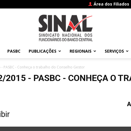
Área dos Filiados
PASBC
PUBLICAÇÕES
REGIONAIS
SERVIÇOS
SINAL
 - PASBC - Conheça o trabalho do Conselho Gestor
2/2015 - PASBC - CONHEÇA O T
–
A
bir