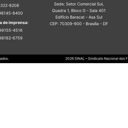
Sede: Setor Comercial Sul,
Sindicato
3322-8208
Quadra 1, Bloco G - Sala 401
 98145-8400
Edifício Baracat - Asa Sul
a de imprensa:
CEP: 70309-900 - Brasília - DF
 99155-4516
 98162-6759
Nacional
Dados.
2026 SINAL – Sindicato Nacional dos Fu
dos
Funcionários