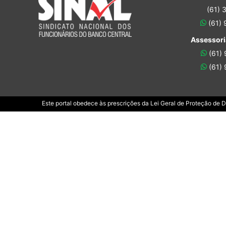
(61) 
(61)
Assessori
(61)
(61)
Este portal obedece às prescrições da Lei Geral de Proteção de 