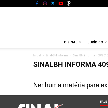
O SINAL
JURÍDICO
Inicial
Sinal-BH Informa
SinalBH informa 409/201
SINALBH INFORMA 40
Nenhuma matéria para exi
FALE