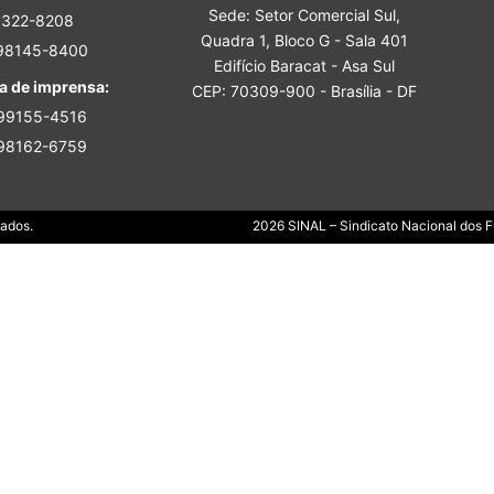
Sede: Setor Comercial Sul,
Sindicato
3322-8208
Quadra 1, Bloco G - Sala 401
 98145-8400
Edifício Baracat - Asa Sul
a de imprensa:
CEP: 70309-900 - Brasília - DF
 99155-4516
 98162-6759
Nacional
Dados.
2026 SINAL – Sindicato Nacional dos Fu
dos
Funcionários