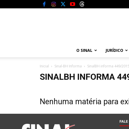
O SINAL
JURÍDICO
Inicial
Sinal-BH Informa
SinalBH informa 449/201
SINALBH INFORMA 44
Nenhuma matéria para exi
FALE