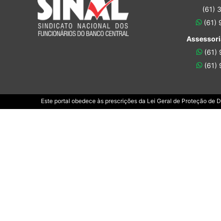
(61) 
(61)
Assessori
(61)
(61)
Este portal obedece às prescrições da Lei Geral de Proteção de 