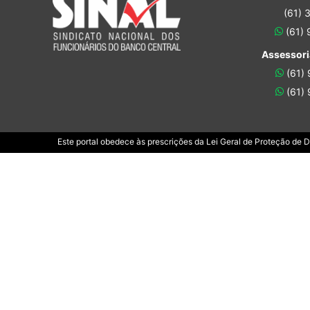
(61) 
(61)
Assessori
(61)
(61)
Este portal obedece às prescrições da Lei Geral de Proteção de 