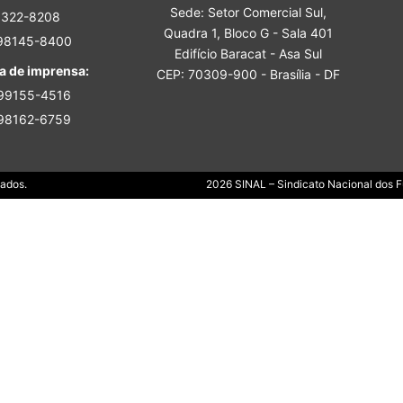
Sede: Setor Comercial Sul,
Sindicato
3322-8208
Quadra 1, Bloco G - Sala 401
 98145-8400
Edifício Baracat - Asa Sul
a de imprensa:
CEP: 70309-900 - Brasília - DF
 99155-4516
 98162-6759
Nacional
Dados.
2026 SINAL – Sindicato Nacional dos Fu
dos
Funcionários