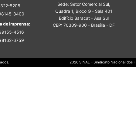
Sede: Setor Comercial Sul,
Sindicato
3322-8208
Quadra 1, Bloco G - Sala 401
 98145-8400
Edifício Baracat - Asa Sul
a de imprensa:
CEP: 70309-900 - Brasília - DF
 99155-4516
 98162-6759
Nacional
Dados.
2026 SINAL – Sindicato Nacional dos Fu
dos
Funcionários