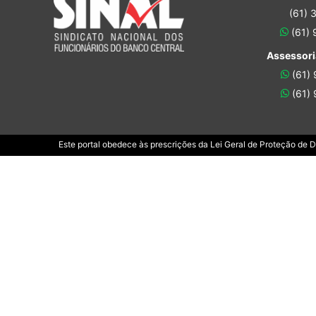
(61) 
(61)
Assessori
(61)
(61)
Este portal obedece às prescrições da Lei Geral de Proteção de 