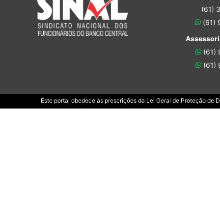
(61) 
(61)
Assessori
(61)
(61)
Este portal obedece às prescrições da Lei Geral de Proteção de 