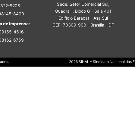
Sede: Setor Comercial Sul,
Sindicato
3322-8208
Quadra 1, Bloco G - Sala 401
 98145-8400
Edifício Baracat - Asa Sul
a de imprensa:
CEP: 70309-900 - Brasília - DF
 99155-4516
 98162-6759
Nacional
Dados.
2026 SINAL – Sindicato Nacional dos Fu
dos
Funcionários