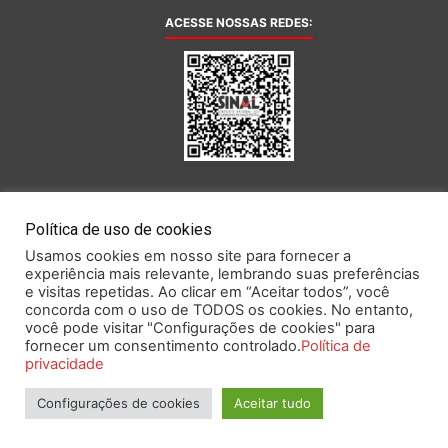
ACESSE NOSSAS REDES:
AFILIADA AO:
Política de uso de cookies
Usamos cookies em nosso site para fornecer a
experiência mais relevante, lembrando suas preferências
e visitas repetidas. Ao clicar em “Aceitar todos”, você
concorda com o uso de TODOS os cookies. No entanto,
você pode visitar "Configurações de cookies" para
Este portal obedece às prescrições da Lei Geral de Proteção de Dados.
fornecer um consentimento controlado.
Política de
privacidade
Configurações de cookies
Aceitar tudo
2026 SINAL – Sindicato Nacional dos Funcionários do Banco Central.
Todos os direitos reservados.