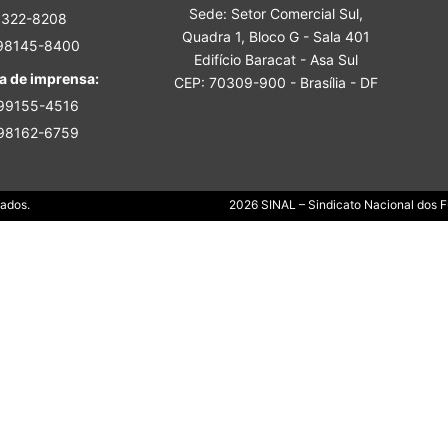
Sede: Setor Comercial Sul,
Sindicato
3322-8208
Quadra 1, Bloco G - Sala 401
 98145-8400
Edifício Baracat - Asa Sul
a de imprensa:
CEP: 70309-900 - Brasília - DF
 99155-4516
 98162-6759
Nacional
Dados.
2026 SINAL – Sindicato Nacional dos Fu
dos
Funcionários