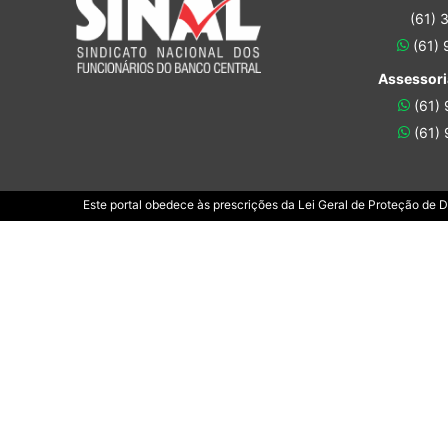
(61) 
(61)
Assessori
(61)
(61)
Este portal obedece às prescrições da Lei Geral de Proteção de 