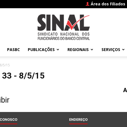
Área dos Filiados
PASBC
PUBLICAÇÕES
REGIONAIS
SERVIÇOS
SINAL
8/5/15
33 - 8/5/15
A
–
bir
 CONOSCO
ENDEREÇO