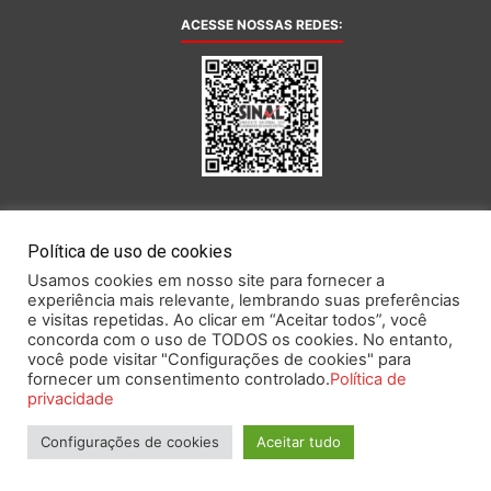
ACESSE NOSSAS REDES:
AFILIADA AO:
Política de uso de cookies
Usamos cookies em nosso site para fornecer a
experiência mais relevante, lembrando suas preferências
e visitas repetidas. Ao clicar em “Aceitar todos”, você
concorda com o uso de TODOS os cookies. No entanto,
você pode visitar "Configurações de cookies" para
Este portal obedece às prescrições da Lei Geral de Proteção de Dados.
fornecer um consentimento controlado.
Política de
privacidade
Configurações de cookies
Aceitar tudo
2026 SINAL – Sindicato Nacional dos Funcionários do Banco Central.
Todos os direitos reservados.