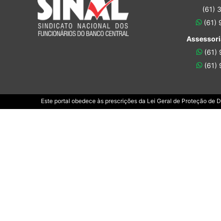
(61) 
(61)
Assessori
(61)
(61)
Este portal obedece às prescrições da Lei Geral de Proteção de 