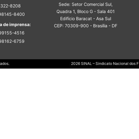
Sede: Setor Comercial Sul,
Sindicato
3322-8208
Quadra 1, Bloco G - Sala 401
 98145-8400
Edifício Baracat - Asa Sul
a de imprensa:
CEP: 70309-900 - Brasília - DF
 99155-4516
 98162-6759
Nacional
Dados.
2026 SINAL – Sindicato Nacional dos Fu
dos
Funcionários