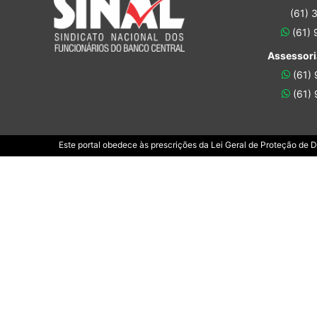
(61) 
(61)
Assessori
(61)
(61)
Este portal obedece às prescrições da Lei Geral de Proteção de 