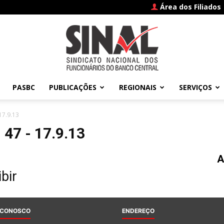
Área dos Filiados
PASBC
PUBLICAÇÕES
REGIONAIS
SERVIÇOS
SINAL
17.9.13
47 - 17.9.13
A
–
bir
 CONOSCO
ENDEREÇO