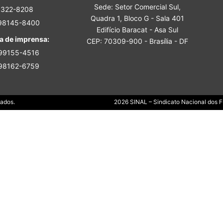
Sede: Setor Comercial Sul,
Sindicato
3322-8208
Quadra 1, Bloco G - Sala 401
 98145-8400
Edifício Baracat - Asa Sul
a de imprensa:
CEP: 70309-900 - Brasília - DF
 99155-4516
 98162-6759
Nacional
Dados.
2026 SINAL – Sindicato Nacional dos Fu
dos
Funcionários