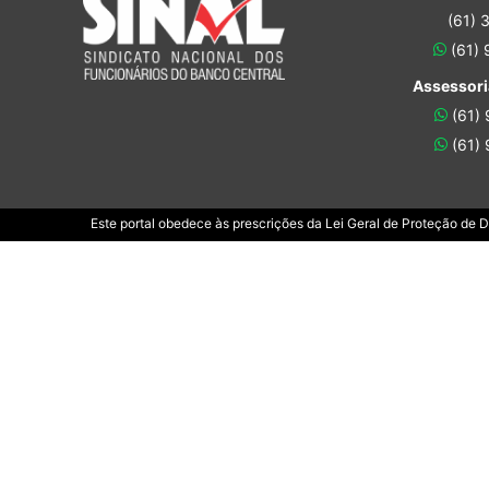
(61) 
(61)
Assessori
(61)
(61)
Este portal obedece às prescrições da Lei Geral de Proteção de 