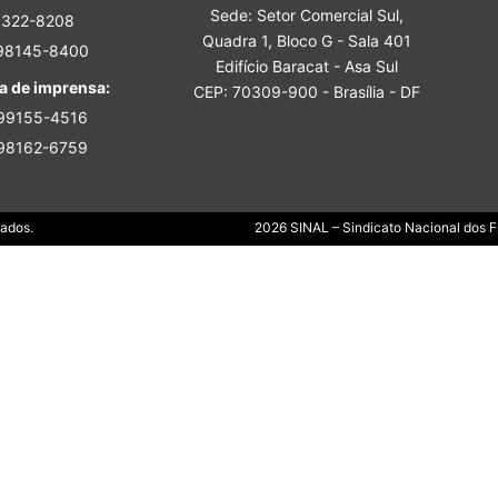
Sede: Setor Comercial Sul,
Sindicato
3322-8208
Quadra 1, Bloco G - Sala 401
 98145-8400
Edifício Baracat - Asa Sul
a de imprensa:
CEP: 70309-900 - Brasília - DF
 99155-4516
 98162-6759
Nacional
Dados.
2026 SINAL – Sindicato Nacional dos Fu
dos
Funcionários