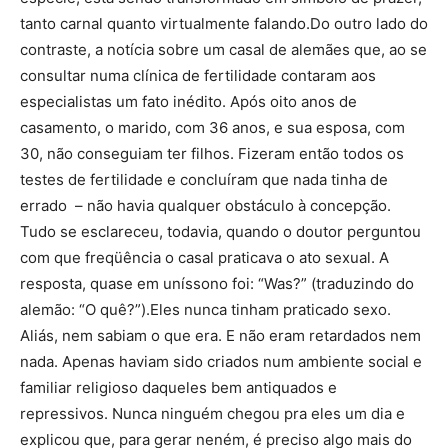
tanto carnal quanto virtualmente falando.Do outro lado do
contraste, a notícia sobre um casal de alemães que, ao se
consultar numa clínica de fertilidade contaram aos
especialistas um fato inédito. Após oito anos de
casamento, o marido, com 36 anos, e sua esposa, com
30, não conseguiam ter filhos. Fizeram então todos os
testes de fertilidade e concluíram que nada tinha de
errado – não havia qualquer obstáculo à concepção.
Tudo se esclareceu, todavia, quando o doutor perguntou
com que freqüência o casal praticava o ato sexual. A
resposta, quase em uníssono foi: “Was?” (traduzindo do
alemão: “O quê?”).Eles nunca tinham praticado sexo.
Aliás, nem sabiam o que era. E não eram retardados nem
nada. Apenas haviam sido criados num ambiente social e
familiar religioso daqueles bem antiquados e
repressivos. Nunca ninguém chegou pra eles um dia e
explicou que, para gerar neném, é preciso algo mais do