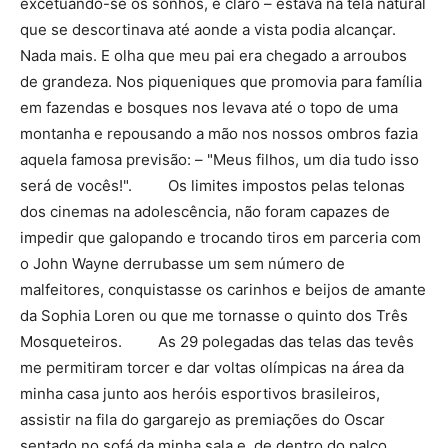
excetuando-se os sonhos, é claro – estava na tela natural
que se descortinava até aonde a vista podia alcançar.
Nada mais. E olha que meu pai era chegado a arroubos
de grandeza. Nos piqueniques que promovia para família
em fazendas e bosques nos levava até o topo de uma
montanha e repousando a mão nos nossos ombros fazia
aquela famosa previsão: – "Meus filhos, um dia tudo isso
será de vocês!". Os limites impostos pelas telonas
dos cinemas na adolescência, não foram capazes de
impedir que galopando e trocando tiros em parceria com
o John Wayne derrubasse um sem número de
malfeitores, conquistasse os carinhos e beijos de amante
da Sophia Loren ou que me tornasse o quinto dos Três
Mosqueteiros. As 29 polegadas das telas das tevês
me permitiram torcer e dar voltas olímpicas na área da
minha casa junto aos heróis esportivos brasileiros,
assistir na fila do gargarejo as premiações do Oscar
sentado no sofá da minha sala e, de dentro do palco