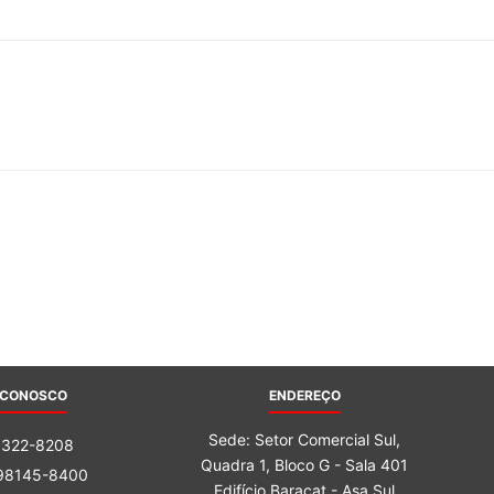
 CONOSCO
ENDEREÇO
Sede: Setor Comercial Sul,
3322-8208
Quadra 1, Bloco G - Sala 401
 98145-8400
Edifício Baracat - Asa Sul