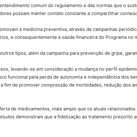
 entendimento comum do regulamento e das normas que o susten
dores possam manter contato constante e compartilhar conteúd
do
romovam a medicina preventiva, através de campanhas periódic
ários, e consequentemente a saúde financeira do Programa no 
outros tipos, além da campanha para prevenção de gripe, gara
Banco
osos, levando-se em consideração a mudança no perfil epidem
isco funcional pela perda de autonomia e independência dos ben
 a fim de promover compressão de morbidades, redução dos an
Central
ferta de medicamentos, mais amplo que os atuais relacionado
tudos demonstram que a fidelização ao tratamento prescrito a