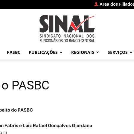
Área dos Filiado
PASBC
PUBLICAÇÕES
REGIONAIS
SERVIÇOS
SINAL
 o PASBC
–
speito do PASBC
nn Fabris e Luiz Rafael Gonçalves Giordano
SBC)