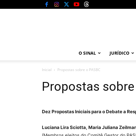
O SINAL
JURÍDICO
Inicial
Propostas sobre o PASBC
Propostas sobre
Dez Propostas Iniciais para o Debate a Re
Luciana Lira Sciotta,
Maria Juliana Zeilma
(Membros eleitos do Comitê Gestor do PA