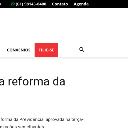
s
(61) 98145-8400
Contato
Agenda
CONVÊNIOS
FILIE-SE
ra reforma da
eforma da Previdência, aprovada na terça-
ram ações semelhantes.