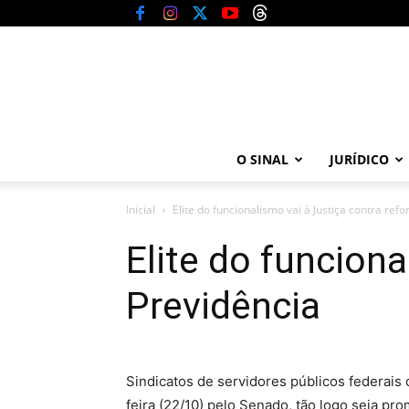
O SINAL
JURÍDICO
Inicial
Elite do funcionalismo vai à Justiça contra ref
Elite do funcion
Previdência
Sindicatos de servidores públicos federais 
feira (22/10) pelo Senado, tão logo seja 