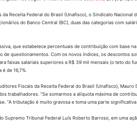
Sindicato
 da Receita Federal do Brasil (Unafisco), o Sindicato Nacional d
ncionários do Banco Central (BC), duas das categorias com salá
Nacional
ssiva, que estabelece percentuais de contribuição com base na
ro de questionamentos. Com os novos índices, os descontos so
a faixas salariais superiores a R$ 39 mil mensais (o teto do f
a é de 16,7%.
dos
itores Fiscais da Receita Federal do Brasil (Unafisco), Mauro S
dos trabalhadores. “Se somarmos a alíquota máxima de contrib
e. “A tributação é muito gravosa e toma uma parte significativa
o do Supremo Tribunal Federal Luís Roberto Barroso, em uma a
Funcionários