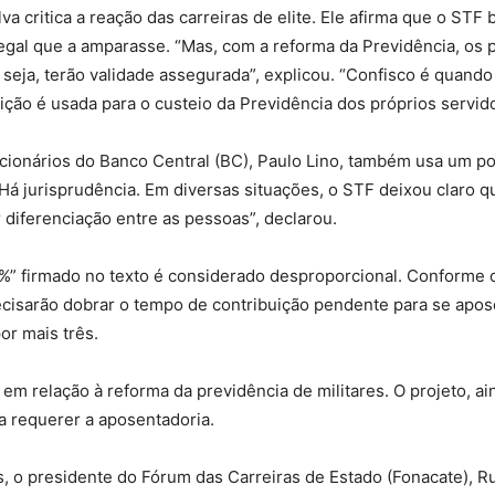
va critica a reação das carreiras de elite. Ele afirma que o STF
gal que a amparasse. “Mas, com a reforma da Previdência, os 
seja, terão validade assegurada”, explicou. “Confisco é quando
do
uição é usada para o custeio da Previdência dos próprios servid
ncionários do Banco Central (BC), Paulo Lino, também usa um 
 “Há jurisprudência. Em diversas situações, o STF deixou claro
r diferenciação entre as pessoas”, declarou.
Banco
%” firmado no texto é considerado desproporcional. Conforme
ecisarão dobrar o tempo de contribuição pendente para se apose
or mais três.
Central
 em relação à reforma da previdência de militares. O projeto, 
a requerer a aposentadoria.
vis, o presidente do Fórum das Carreiras de Estado (Fonacate), R