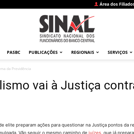
Área dos Filiado
PASBC
PUBLICAÇÕES
REGIONAIS
SERVIÇOS
SINAL
orma da Previdência
alismo vai à Justiça cont
–
de elite preparam ações para questionar na Justiça pontos da r
promulgada. Vão seguir o mesmo caminho de
juízes
, que já prepa