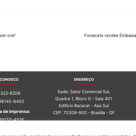
er crer’
Fonacate recebe Embaixa
 CONOSCO
ENDEREÇO
Sede: Setor Comercial Sul,
3322-8208
Quadra 1, Bloco G - Sala 401
 98145-8400
Edifício Baracat - Asa Sul
a de imprensa:
CEP: 70309-900 - Brasília - DF
 99155-4516
 98162-6759