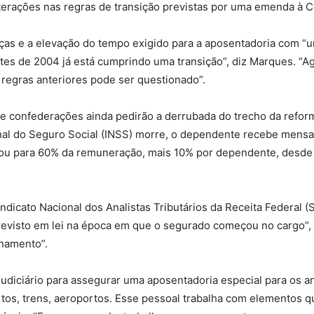
terações nas regras de transição previstas por uma emenda à C
s e a elevação do tempo exigido para a aposentadoria com “u
es de 2004 já está cumprindo uma transição”, diz Marques. “Ago
 regras anteriores pode ser questionado”.
s e confederações ainda pedirão a derrubada do trecho da refor
nal do Seguro Social (INSS) morre, o dependente recebe mensal
ou para 60% da remuneração, mais 10% por dependente, desde qu
dicato Nacional dos Analistas Tributários da Receita Federal (Si
evisto em lei na época em que o segurado começou no cargo”, af
onamento”.
udiciário para assegurar uma aposentadoria especial para os an
rtos, trens, aeroportos. Esse pessoal trabalha com elementos qu