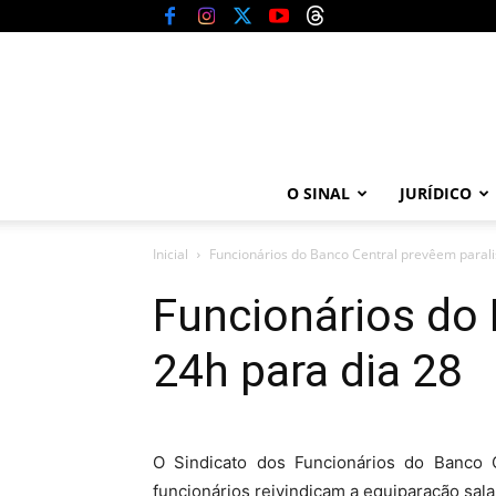
O SINAL
JURÍDICO
Inicial
Funcionários do Banco Central prevêem parali
Funcionários do 
24h para dia 28
O Sindicato dos Funcionários do Banco 
funcionários reivindicam a equiparação sal