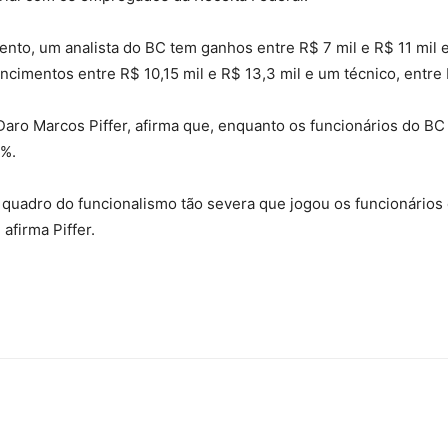
Sindicato
to, um analista do BC tem ganhos entre R$ 7 mil e R$ 11 mil e 
ncimentos entre R$ 10,15 mil e R$ 13,3 mil e um técnico, entre R
o, Daro Marcos Piffer, afirma que, enquanto os funcionários do 
Nacional
0%.
 quadro do funcionalismo tão severa que jogou os funcionários
afirma Piffer.
dos
Funcionários