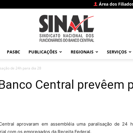
Área dos Filiado
PASBC
PUBLICAÇÕES
REGIONAIS
SERVIÇOS
SINAL
sação de 24h para dia 28
Banco Central prevêem p
–
Central aprovaram em assembléia uma paralisação de 24 ho
arial com os empregados da Receita Federal.