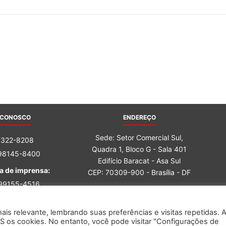
do
Banco
 CONOSCO
ENDEREÇO
Sede: Setor Comercial Sul,
3322-8208
Quadra 1, Bloco G - Sala 401
 98145-8400
Edifício Baracat - Asa Sul
a de imprensa:
CEP: 70309-900 - Brasília - DF
Central
 99155-4516
 98162-6759
is relevante, lembrando suas preferências e visitas repetidas. 
S os cookies. No entanto, você pode visitar "Configurações de