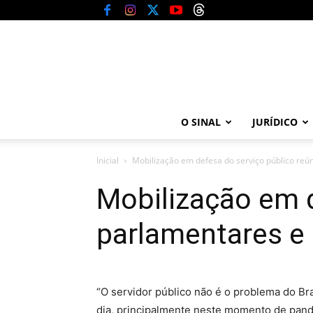
O SINAL
JURÍDICO
Inicial
Mobilização em defesa do serviço público reún
Mobilização em d
parlamentares e 
“O servidor público não é o problema do Br
dia, principalmente neste momento de pand