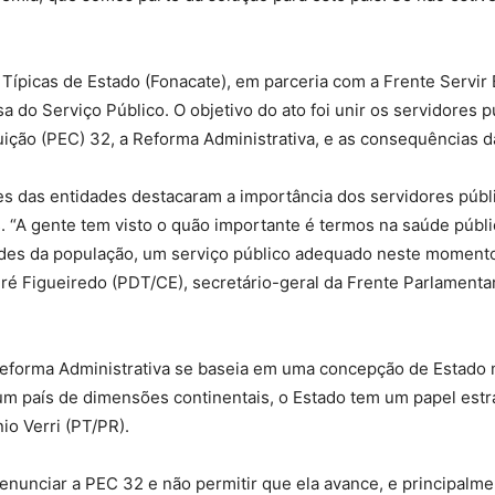
Sindicato
ípicas de Estado (Fonacate), em parceria com a Frente Servir B
sa do Serviço Público. O objetivo do ato foi unir os servidores 
uição (PEC) 32, a Reforma Administrativa, e as consequências 
Nacional
es das entidades destacaram a importância dos servidores públ
“A gente tem visto o quão importante é termos na saúde públi
des da população, um serviço público adequado neste momento d
é Figueiredo (PDT/CE), secretário-geral da Frente Parlamenta
dos
eforma Administrativa se baseia em uma concepção de Estado 
m um país de dimensões continentais, o Estado tem um papel est
io Verri (PT/PR).
Funcionários
nunciar a PEC 32 e não permitir que ela avance, e principalmen