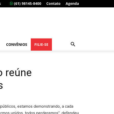
s
(61) 98145-8400
Contato
Agenda
CONVÊNIOS
FILIE-SE
o reúne
s
s públicos, estamos demonstrando, a cada
vermos unidos, todos perderemos”, defendeu