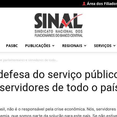
Área dos Filiado
PASBC
PUBLICAÇÕES
REGIONAIS
SERVIÇOS
SINAL
e parlamentares e servidores de todo...
efesa do serviço públic
servidores de todo o paí
–
asil, não é o responsável pela crise econômica. Nós, servidore
emia, que somos parte da solução para este país. Se não esti