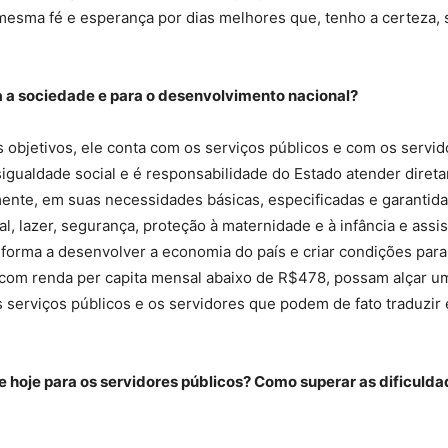
 mesma fé e esperança por dias melhores que, tenho a certeza, 
do
ra a sociedade e para o desenvolvimento nacional?
objetivos, ele conta com os serviços públicos e com os servido
igualdade social e é responsabilidade do Estado atender diret
e, em suas necessidades básicas, especificadas e garantidas 
Banco
al, lazer, segurança, proteção à maternidade e à infância e as
forma a desenvolver a economia do país e criar condições para
 com renda per capita mensal abaixo de R$478, possam alçar um 
 serviços públicos e os servidores que podem de fato traduzir
Central
 de hoje para os servidores públicos? Como superar as dificul