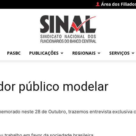
Área dos Filiado
PASBC
PUBLICAÇÕES
REGIONAIS
SERVIÇOS
SINAL
idor público modelar
–
omemorado neste 28 de Outubro, trazemos entrevista exclusiva
 trabalho em favor da sociedade brasileira.