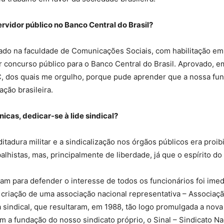
Sindicato
rvidor público no Banco Central do Brasil?
do na faculdade de Comunicações Sociais, com habilitação em Jo
tar concurso público para o Banco Central do Brasil. Aprovado, 
Nacional
BC, dos quais me orgulho, porque pude aprender que a nossa fu
ação brasileira.
nicas, dedicar-se à lide sindical?
dos
ditadura militar e a sindicalização nos órgãos públicos era pro
balhistas, mas, principalmente de liberdade, já que o espírito d
m para defender o interesse de todos os funcionários foi imed
na criação de uma associação nacional representativa – Associa
Funcionários
 sindical, que resultaram, em 1988, tão logo promulgada a nova 
om a fundação do nosso sindicato próprio, o Sinal – Sindicato N