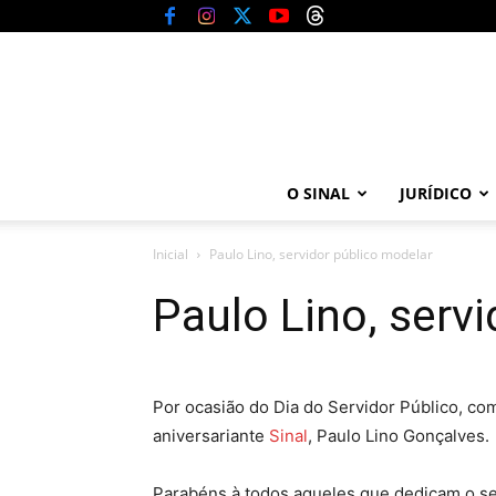
O SINAL
JURÍDICO
Inicial
Paulo Lino, servidor público modelar
Paulo Lino, serv
Por ocasião do Dia do Servidor Público, c
aniversariante
Sinal
, Paulo Lino Gonçalves.
Parabéns à todos aqueles que dedicam o seu