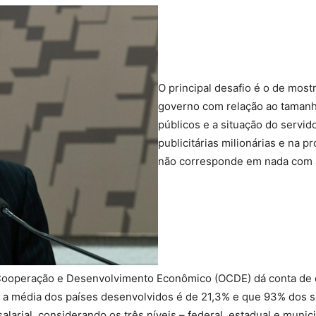
O principal desafio é o de most
governo com relação ao tamanho
públicos e a situação do servi
publicitárias milionárias e na pr
não corresponde em nada com 
 Cooperação e Desenvolvimento Econômico (OCDE) dá conta de
to a média dos países desenvolvidos é de 21,3% e que 93% dos s
larial, considerando os três níveis – federal, estadual e munici