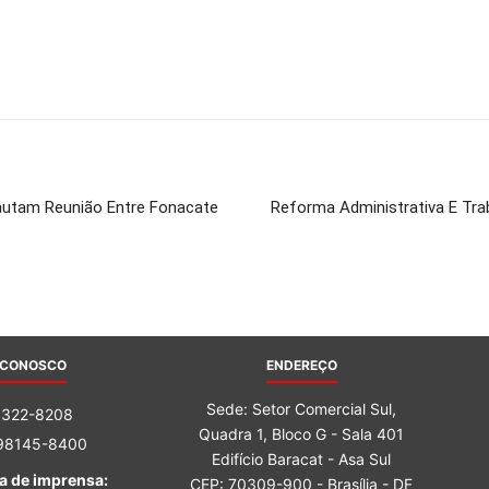
autam Reunião Entre Fonacate
Reforma Administrativa E Tr
 CONOSCO
ENDEREÇO
Sede: Setor Comercial Sul,
3322-8208
Quadra 1, Bloco G - Sala 401
 98145-8400
Edifício Baracat - Asa Sul
a de imprensa:
CEP: 70309-900 - Brasília - DF