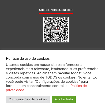
ACESSE NOSSAS REDES:
AFILIADA AO:
Política de uso de cookies
Usamos cookies em nosso site para fornecer a
experiência mais relevante, lembrando suas preferências
e visitas repetidas. Ao clicar em “Aceitar todos”, você
concorda com o uso de TODOS os cookies. No entanto,
você pode visitar "Configurações de cookies" para
Este portal obedece às prescrições da Lei Geral de Proteção de Dados.
fornecer um consentimento controlado.
Política de
privacidade
Configurações de cookies
Aceitar tudo
2026 SINAL – Sindicato Nacional dos Funcionários do Banco Central.