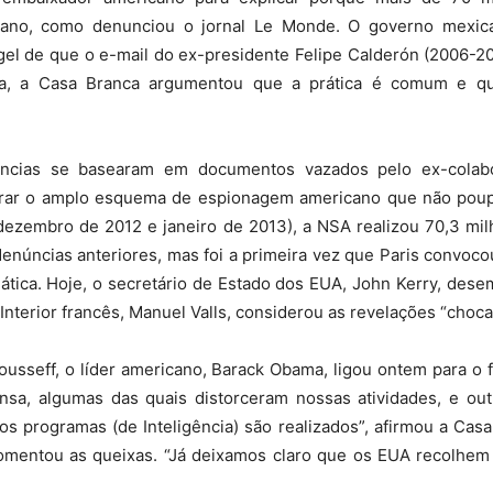
Sindicato
ricano, como denunciou o jornal Le Monde. O governo mexic
egel de que o e-mail do ex-presidente Felipe Calderón (2006-2
sa, a Casa Branca argumentou que a prática é comum e q
Nacional
úncias se basearam em documentos vazados pelo ex-cola
trar o amplo esquema de espionagem americano que não poup
dezembro de 2012 e janeiro de 2013), a NSA realizou 70,3 mi
denúncias anteriores, mas foi a primeira vez que Paris convo
tica. Hoje, o secretário de Estado dos EUA, John Kerry, des
dos
Interior francês, Manuel Valls, considerou as revelações “choca
usseff, o líder americano, Barack Obama, ligou ontem para o f
nsa, algumas das quais distorceram nossas atividades, e ou
s programas (de Inteligência) são realizados”, afirmou a Ca
Funcionários
omentou as queixas. “Já deixamos claro que os EUA recolhem 
”