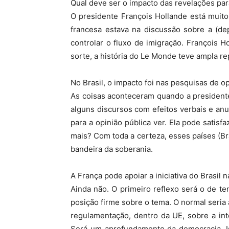
Qual deve ser o impacto das revelações pa
O presidente François Hollande está muito 
francesa estava na discussão sobre a (de
controlar o fluxo de imigração. François 
sorte, a história do Le Monde teve ampla re
No Brasil, o impacto foi nas pesquisas de o
As coisas aconteceram quando a presidente
alguns discursos com efeitos verbais e an
para a opinião pública ver. Ela pode satis
mais? Com toda a certeza, esses países (B
bandeira da soberania.
A França pode apoiar a iniciativa do Brasil
Ainda não. O primeiro reflexo será o de te
posição firme sobre o tema. O normal seria
regulamentação, dentro da UE, sobre a in
Será um aprofundamento da democracia. Is