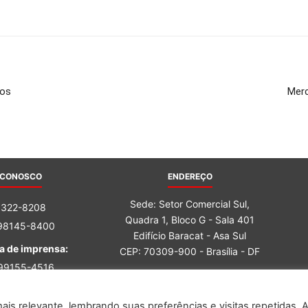
nos
Merc
 CONOSCO
ENDEREÇO
Sede: Setor Comercial Sul,
3322-8208
Quadra 1, Bloco G - Sala 401
 98145-8400
Edifício Baracat - Asa Sul
a de imprensa:
CEP: 70309-900 - Brasília - DF
 99155-4516
 98162-6759
is relevante, lembrando suas preferências e visitas repetidas. 