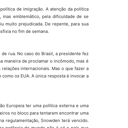
olítica de imigração. A atenção da política
, mas emblemático, pela dificuldade de se
iu muito prejudicada. De repente, para sua
sfixia no fim de semana.
e rua. No caso do Brasil, a presidente fez
uma maneira de proclamar o incômodo, mas é
 relações internacionais. Mas o que fazer a
 como os EUA. A única resposta é invocar a
ião Europeia ter uma política externa e uma
ceiros no bloco para tentarem encontrar uma
uma regulamentação, Snowden terá vencido.
ira potência do mundo não é só o país que