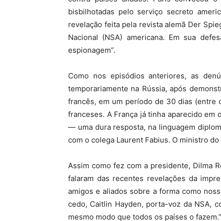
bisbilhotadas pelo serviço secreto ame
revelação feita pela revista alemã Der Spi
Nacional (NSA) americana. Em sua defe
espionagem”.
Como nos episódios anteriores, as den
temporariamente na Rússia, após demons
francês, em um período de 30 dias (entre 
franceses. A França já tinha aparecido em 
— uma dura resposta, na linguagem diplomá
com o colega Laurent Fabius. O ministro do 
Assim como fez com a presidente, Dilma Ro
falaram das recentes revelações da impre
amigos e aliados sobre a forma como nosso
cedo, Caitlin Hayden, porta-voz da NSA, c
mesmo modo que todos os países o fazem.