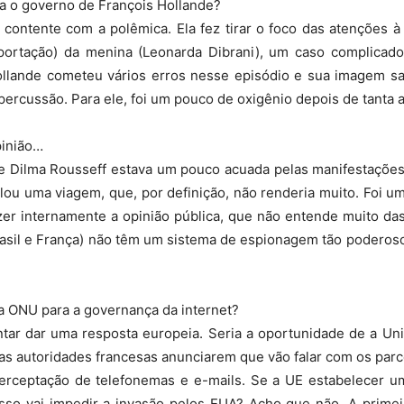
ra o governo de François Hollande?
contente com a polêmica. Ela fez tirar o foco das atenções à p
portação) da menina (Leonarda Dibrani), um caso complicado
Hollande cometeu vários erros nesse episódio e sua imagem sa
percussão. Para ele, foi um pouco de oxigênio depois de tanta a
pinião…
 Dilma Rousseff estava um pouco acuada pelas manifestações d
ulou uma viagem, que, por definição, não renderia muito. Foi 
fazer internamente a opinião pública, que não entende muito das
rasil e França) não têm um sistema de espionagem tão poderoso
 na ONU para a governança da internet?
ntar dar uma resposta europeia. Seria a oportunidade de a Un
 as autoridades francesas anunciarem que vão falar com os par
terceptação de telefonemas e e-mails. Se a UE estabelecer 
so vai impedir a invasão pelos EUA? Acho que não. A prime