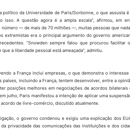
ta político da Universidade de Paris/Sorbonne, o que assusta 
 isso. A questão agora é a ampla escala”, afirmou, em entr
do
sse número — de mais de 70 milhões —, muitas pessoas que nada
 extremistas era o principal argumento do governo americano
recedentes. “Snowden sempre falou que procurou facilitar 
que a liberdade pessoal está ameaçada”, admitiu.
Banco
vendo a França inclui empresas, o que demonstra o interesse 
 países, incluindo a França, tentem desenvolver, entre a opiniã
obter posições melhores em negociações de acordos bilaterais
m julho, Paris manifestou a intenção de aplicar uma suspensã
Central
 acordo de livre-comércio, discutido atualmente.
igação, o governo condenou e exigiu uma explicação dos EU
o da privacidade das comunicações das instituições e dos ci