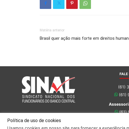
Matéria anterior
Brasil quer ação mais forte em direitos huma
FALE
(61) 
(61)
Assessori
(61)
(61)
Política de uso de cookies
Usamos cookies em nosso site para fornecer a experiência ma