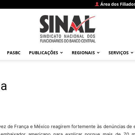
Área dos Filiado
PASBC
PUBLICAÇÕES
REGIONAIS
SERVIÇOS
SINAL
ia
–
a vez de França e México reagirem fortemente às denúncias de
o embaixador americano para explicar porque mais de 70 