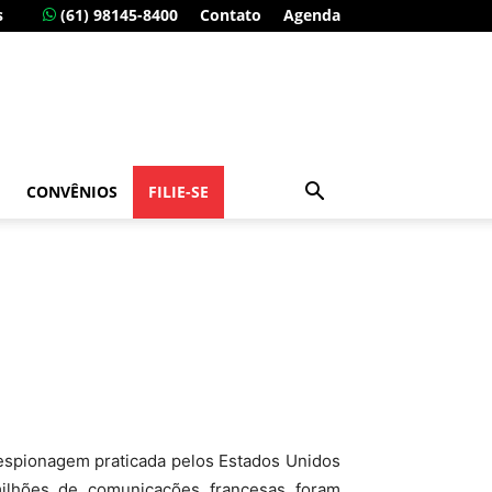
s
(61) 98145-8400
Contato
Agenda
CONVÊNIOS
FILIE-SE
 espionagem praticada pelos Estados Unidos
milhões de comunicações francesas foram