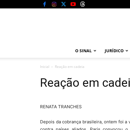
O SINAL
JURÍDICO
Inicial
Reação em cadeia
Reação em cade
RENATA TRANCHES
Depois da cobrança brasileira, ontem foi 
contra países aliados. Paris convocou 