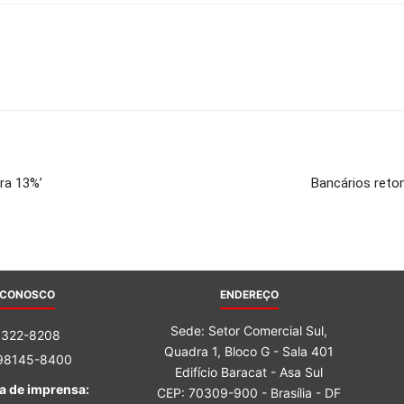
ara 13%’
Bancários reto
 CONOSCO
ENDEREÇO
Sede: Setor Comercial Sul,
3322-8208
Quadra 1, Bloco G - Sala 401
 98145-8400
Edifício Baracat - Asa Sul
a de imprensa:
CEP: 70309-900 - Brasília - DF