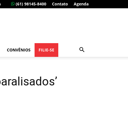
s
(61) 98145-8400
Contato
Agenda
CONVÊNIOS
FILIE-SE
aralisados’