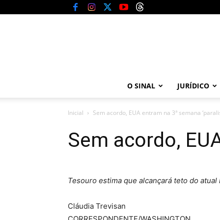
O SINAL
JURÍDICO
Inicial
Sem acordo, EUA entram na 3ª semana ‘parali
Sem acordo, EUA
Tesouro estima que alcançará teto do atual 
Cláudia Trevisan
CORRESPONDENTE/WASHINGTON