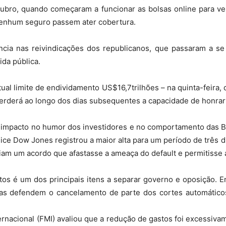
utubro, quando começaram a funcionar as bolsas online para v
enhum seguro passem ater cobertura.
do
ia nas reivindicações dos republicanos, que passaram a se 
ida pública.
tual limite de endividamento US$16,7trilhões – na quinta-feira,
rderá ao longo dos dias subsequentes a capacidade de honra
Banco
 impacto no humor dos investidores e no comportamento das Bo
ce Dow Jones registrou a maior alta para um período de três 
am um acordo que afastasse a ameaça do default e permitisse a
Central
os é um dos principais itens a separar governo e oposição. 
as defendem o cancelamento de parte dos cortes automáticos
nacional (FMI) avaliou que a redução de gastos foi excessivam