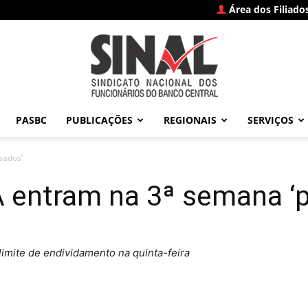
Área dos Filiado
PASBC
PUBLICAÇÕES
REGIONAIS
SERVIÇOS
SINAL
sados’
 entram na 3ª semana ‘p
–
limite de endividamento na quinta-feira