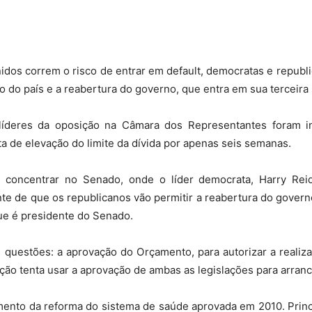
Sindicato
nidos correm o risco de entrar em default, democratas e repub
o do país e a reabertura do governo, que entra em sua terceira
Nacional
íderes da oposição na Câmara dos Representantes foram in
a de elevação do limite da dívida por apenas seis semanas.
concentrar no Senado, onde o líder democrata, Harry Reid
dos
te de que os republicanos vão permitir a reabertura do gover
ue é presidente do Senado.
questões: a aprovação do Orçamento, para autorizar a realiza
ção tenta usar a aprovação de ambas as legislações para arran
Funcionários
nciamento da reforma do sistema de saúde aprovada em 2010. Pri