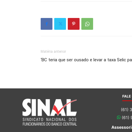
Matéria anterior
‘BC teria que ser ousado e levar a taxa Selic p
FALE
(61) 
(61)
Assessori