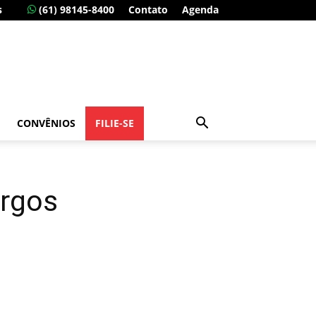
s
(61) 98145-8400
Contato
Agenda
CONVÊNIOS
FILIE-SE
argos