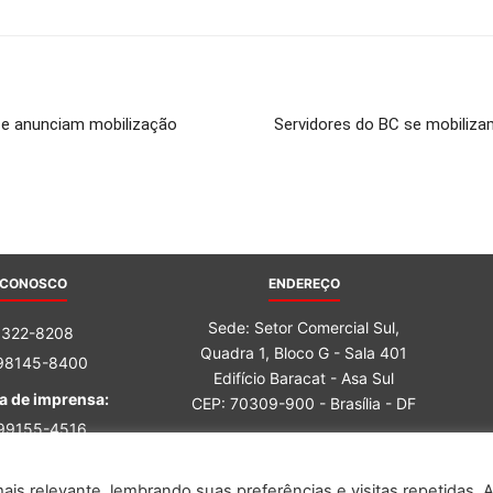
 e anunciam mobilização
Servidores do BC se mobiliza
 CONOSCO
ENDEREÇO
Sede: Setor Comercial Sul,
3322-8208
Quadra 1, Bloco G - Sala 401
 98145-8400
Edifício Baracat - Asa Sul
a de imprensa:
CEP: 70309-900 - Brasília - DF
 99155-4516
 98162-6759
is relevante, lembrando suas preferências e visitas repetidas. 