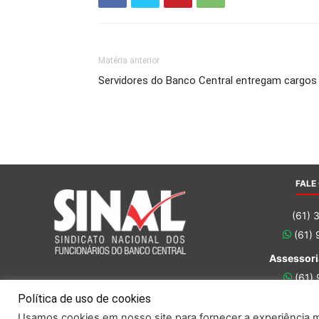
Matéria anterior
Servidores do Banco Central entregam cargos
FALE
(61) 
(61)
Assessori
(61)
(61)
Política de uso de cookies
Usamos cookies em nosso site para fornecer a experiência ma