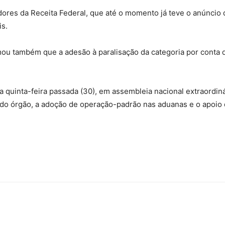
ores da Receita Federal, que até o momento já teve o anúncio 
is.
do
rmou também que a adesão à paralisação da categoria por conta 
a quinta-feira passada (30), em assembleia nacional extraordiná
 do órgão, a adoção de operação-padrão nas aduanas e o apoio 
Banco
Central