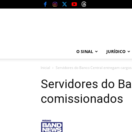
O SINAL
JURÍDICO
Inicial
Servidores do Banco Central entregam cargo
Servidores do B
comissionados