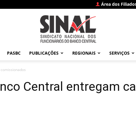
Área dos Filiado
PASBC
PUBLICAÇÕES
REGIONAIS
SERVIÇOS
SINAL
s comissionados
anco Central entregam c
–