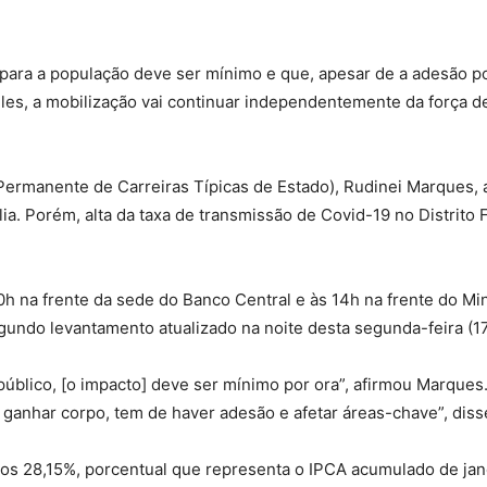
o para a população deve ser mínimo e que, apesar de a adesão 
do
es, a mobilização vai continuar independentemente da força d
ermanente de Carreiras Típicas de Estado), Rudinei Marques, af
. Porém, alta da taxa de transmissão de Covid-19 no Distrito F
Banco
h na frente da sede do Banco Central e às 14h na frente do Mi
gundo levantamento atualizado na noite desta segunda-feira (17
Central
úblico, [o impacto] deve ser mínimo por ora”, afirmou Marques
 ganhar corpo, tem de haver adesão e afetar áreas-chave”, diss
 os 28,15%, porcentual que representa o IPCA acumulado de jan