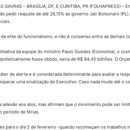
Sindicato
GAVRAS – BRASÍLIA, DF, E CURITIBA, PR (FOLHAPRESS) – Enti
 irão pedir reajuste de até 28,15% ao governo Jair Bolsonaro (P
ciais.
da elite do funcionalismo, e não é consenso entre as demais ca
Nacional
timativa da equipe do ministro Paulo Guedes (Economia), o cus
hipoteticamente fosse obtido, seria de R$ 84,45 bilhões. O Orç
ráter de alerta e é considerada determinante para avaliar a re
dos
 esperar uma sinalização do Executivo. Caso nada mude até o 
oa adesão aos atos, mas afirmam que o movimento pode ser limi
 período de férias.
Funcionários
ões para o dia 2 de fevereiro -quando recomeçam os trabalhos