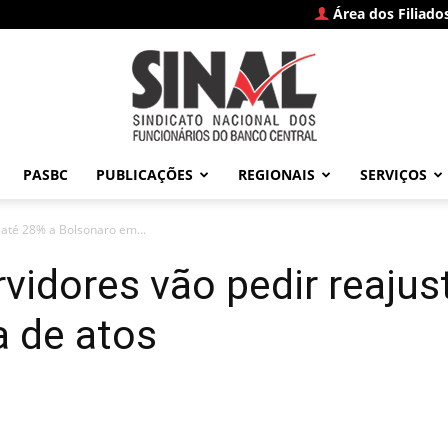
Área dos Filiado
PASBC
PUBLICAÇÕES
REGIONAIS
SERVIÇOS
SINAL
 até 28% a Bolsonaro em...
rvidores vão pedir reajus
a de atos
–