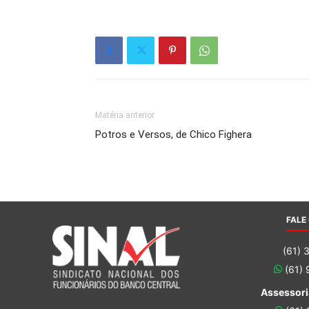
Matéria anterior
Potros e Versos, de Chico Fighera
FALE
(61) 
(61)
Assessori