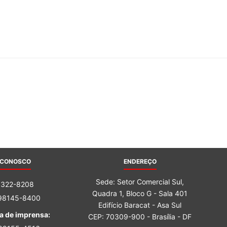
Sindicato
Nacional
dos
 CONOSCO
ENDEREÇO
Sede: Setor Comercial Sul,
3322-8208
Quadra 1, Bloco G - Sala 401
 98145-8400
Edifício Baracat - Asa Sul
Funcionários
a de imprensa:
CEP: 70309-900 - Brasília - DF