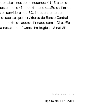
uando estaremos comemorando: (1) 15 anos de
este ano; e (4) a confraterniza‡Æo de fim-de-
os os servidores do BC, independente de
do desconto que servidores do Banco Central
cumprimento do acordo firmado com a Dire‡Æo
este ano. // Conselho Regional Sinal-SP
Matéria seguinte
Filipeta de 11/12/03