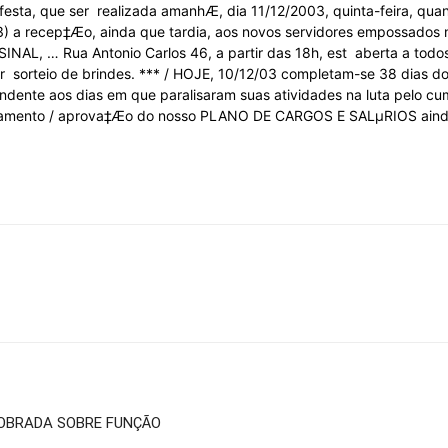
 festa, que ser realizada amanhÆ, dia 11/12/2003, quinta-feira, q
Sindicato
) a recep‡Æo, ainda que tardia, aos novos servidores empossados n
o SINAL, … Rua Antonio Carlos 46, a partir das 18h, est aberta a tod
ver sorteio de brindes. *** / HOJE, 10/12/03 completam-se 38 dias 
ondente aos dias em que paralisaram suas atividades na luta pelo 
amento / aprova‡Æo do nosso PLANO DE CARGOS E SALµRIOS ainda n
Nacional
dos
Funcionários
COBRADA SOBRE FUNÇÃO